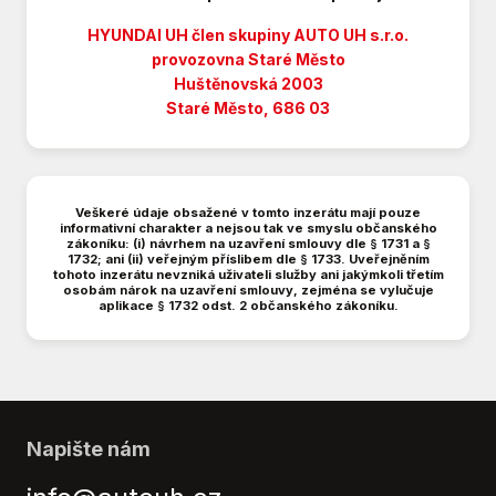
Parkovací kamera
Parkovací senzory zadní
HYUNDAI UH člen skupiny AUTO UH s.r.o.
Posilovač řízení
provozovna Staré Město
Huštěnovská 2003
Start-stop systém
Staré Město, 686 03
Tempomat
USB
Vyhřívaná sedadla
Vyhřívaná zrcátka
Veškeré údaje obsažené v tomto inzerátu mají pouze
Vyhřívaný volant
informativní charakter a nejsou tak ve smyslu občanského
zákoníku: (i) návrhem na uzavření smlouvy dle § 1731 a §
Výsuvné opěrky hlav
1732; ani (ii) veřejným příslibem dle § 1733. Uveřejněním
tohoto inzerátu nevzniká uživateli služby ani jakýmkoli třetím
Výškově nastavitelné sedadlo řidiče
osobám nárok na uzavření smlouvy, zejména se vylučuje
Zadní stěrač
aplikace § 1732 odst. 2 občanského zákoníku.
Napište nám