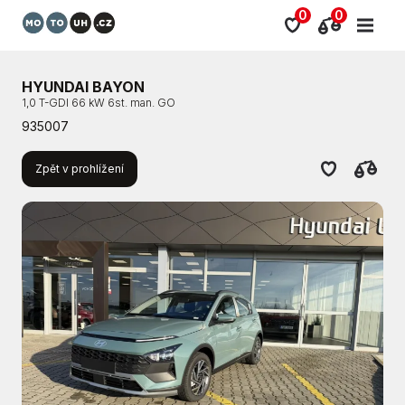
0
0
HYUNDAI BAYON
1,0 T-GDI 66 kW 6st. man. GO
935007
Zpět v prohlížení