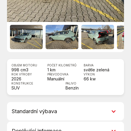
OBJEM MOTORU
POČET KILOMETRŮ
BARVA
998 cm3
1 km
světle zelená
ROK VÝROBY
PŘEVODOVKA
VÝKON
2026
Manuální
66 kw
KONSTRUKCE
PALIVO
SUV
Benzín
Standardní výbava
5 rychlostních stupňů
Doplňující informace