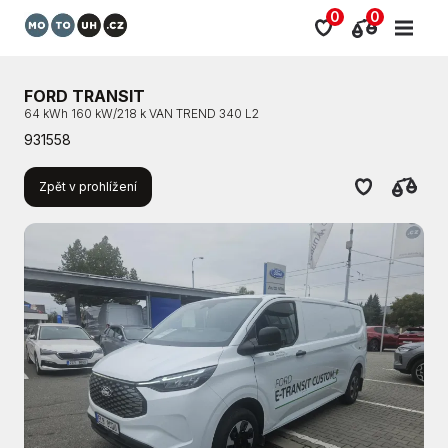
0
0
FORD TRANSIT
64 kWh 160 kW/218 k VAN TREND 340 L2
931558
Zpět v prohlížení