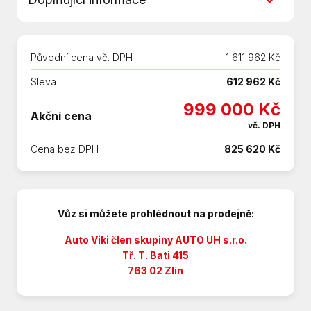
AUX
Android Auto
Možnost sjednat financování s akontací od
Apple CarPlay
20 - 70 % s dobou splácení 24 - 84 měsíců.
Asistent jízdy v jízdním pruhu
Původní cena vč. DPH
1 611 962 Kč
Údaje obsažené v této kartě vozu mají
Asistent rozjezdu do kopce (HSA)
informativní charakter. Tato indikativní
Sleva
612 962 Kč
Asistent stability přívěsu (TSA)
nabídka není nabídkou ve smyslu § 1731
Aut. klimatizace
999 000 Kč
Akční cena
nebo § 1734 občanského zákoníku a ani se
Aut. převodovka
vč. DPH
nejedná o veřejný příslib dle § 1733
Automatické přepínání dálkových světel
Cena bez DPH
825 620 Kč
občanského zákoníku. Z této indikativní
Autorádio
nabídky nevzniká nárok na uzavření
Bezklíčové startování a odemykání
smlouvy.
Bluetooth
Digitální příjem rádia (DAB)
Vůz si můžete prohlédnout na prodejně:
Dotykové ovládání palubního počítače
Auto Viki člen skupiny AUTO UH s.r.o.
Dvouzónová klimatizace
Tř. T. Bati 415
El. přední okna
763 02 Zlín
Elektronická ruční brzda
Hands free