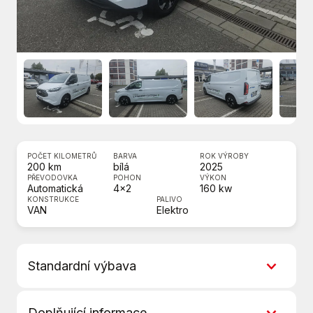
POČET KILOMETRŮ
BARVA
ROK VÝROBY
200 km
bílá
2025
PŘEVODOVKA
POHON
VÝKON
Automatická
4x2
160 kw
KONSTRUKCE
PALIVO
VAN
Elektro
Standardní výbava
ABS
Doplňující informace