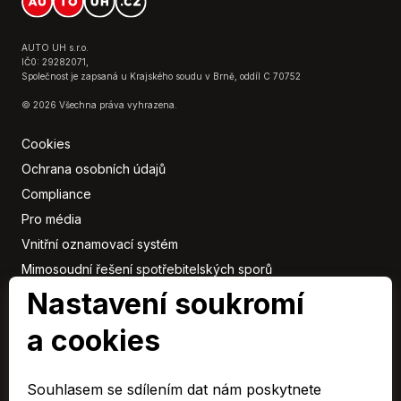
Venkovní teploměr
Vnitřní teploměr
Zadní světla LED
AUTO UH s.r.o.
IČ0: 29282071,
Společnost je zapsaná u Krajského soudu v Brně, oddíl C 70752
© 2026 Všechna práva vyhrazena.
Cookies
Ochrana osobních údajů
Compliance
Pro média
Vnitřní oznamovací systém
Mimosoudní řešení spotřebitelských sporů
Sbírka listin
Nastavení soukromí
a cookies
Členové
skupiny
Souhlasem se sdílením dat nám poskytnete
ARAVER CZ člen skupiny AUTO UH s.r.o.