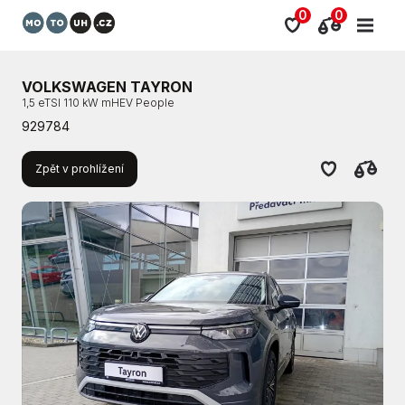
0
0
VOLKSWAGEN TAYRON
1,5 eTSI 110 kW mHEV People
929784
Zpět v prohlížení