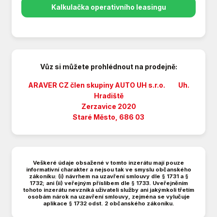
Dotykové ovládání palubního počítače
Kalkulačka operativního leasingu
El. okna
El. sklopná zrcátka
Hlídání jízdního pruhu
Hlídání mrtvého úhlu
Imobilizér
Vůz si můžete prohlédnout na prodejně:
Isofix
ARAVER CZ člen skupiny AUTO UH s.r.o. Uh.
LED denní svícení
Hradiště
Litá kola
Zerzavice 2020
Mlhovky
Staré Město, 686 03
Multifunkční volant
Nouzové brzdění (PEBS)
Originál autorádio
Parkovací asistent
Veškeré údaje obsažené v tomto inzerátu mají pouze
informativní charakter a nejsou tak ve smyslu občanského
Parkovací kamera
zákoníku: (i) návrhem na uzavření smlouvy dle § 1731 a §
Parkovací senzory přední
1732; ani (ii) veřejným příslibem dle § 1733. Uveřejněním
tohoto inzerátu nevzniká uživateli služby ani jakýmkoli třetím
Parkovací senzory zadní
osobám nárok na uzavření smlouvy, zejména se vylučuje
aplikace § 1732 odst. 2 občanského zákoníku.
Plní 'EURO VI'