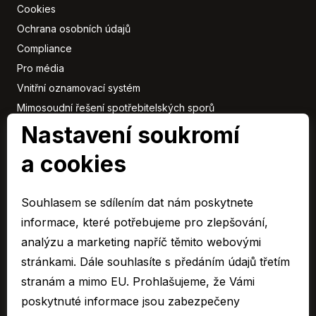
Cookies
Ochrana osobních údajů
Compliance
Pro média
Vnitřní oznamovací systém
Mimosoudní řešení spotřebitelských sporů
Sbírka listin
Nastavení soukromí
a cookies
Členové
skupiny
Souhlasem se sdílením dat nám poskytnete
ARAVER CZ člen skupiny AUTO UH s.r.o.
informace, které potřebujeme pro zlepšování,
EURO CAR Zlín člen skupiny AUTO UH s.r.o.
analýzu a marketing napříč těmito webovými
C&K člen skupiny AUTO UH a.s.
stránkami. Dále souhlasíte s předáním údajů třetím
AUTO JIHLAVA člen skupiny AUTO UH s.r.o.
stranám a mimo EU. Prohlašujeme, že Vámi
Autospol člen skupiny AUTO UH s.r.o.
poskytnuté informace jsou zabezpečeny
Autospol Chery