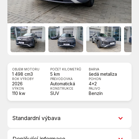
OBJEM MOTORU
POČET KILOMETRŮ
BARVA
1 498 cm3
5 km
šedá metalíza
ROK VÝROBY
PŘEVODOVKA
POHON
2026
Automatická
4x2
VÝKON
KONSTRUKCE
PALIVO
110 kw
SUV
Benzín
Standardní výbava
7 rychlostních stupňů
Doplňující informace