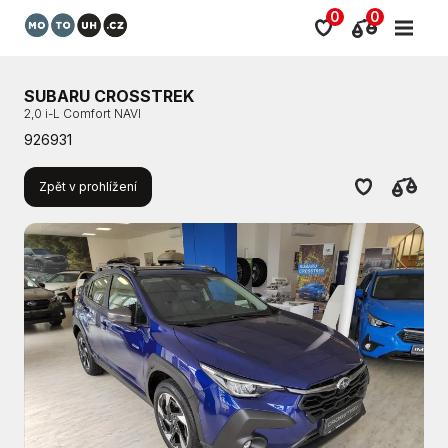
0
0
SUBARU CROSSTREK
2,0 i-L Comfort NAVI
926931
Zpět v prohlížení