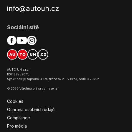
Multifunkční volant
info@autouh.cz
Nastavitelný volant
Natáčecí světlomety
Nouzové brzdění (PEBS)
Sociální sítě
Originál autorádio
Ostřikovače světlometů
Palubní počítač
Parkovací asistent
Parkovací kamera
Parkovací senzory zadní
AUTO UH s.r.o.
Pohon 4x4
IČ0: 29282071,
Společnost je zapsaná u Krajského soudu v Brně, oddíl C 70752
Regulace rychlosti při jízdě ze svahu
© 2026 Všechna práva vyhrazena.
Senzor stěračů
Senzor světel
Cookies
Senzor tlaku v pneumatikách
Ochrana osobních údajů
Sledování únavy řidiče
Compliance
Tempomat
Pro média
Tónovaná skla