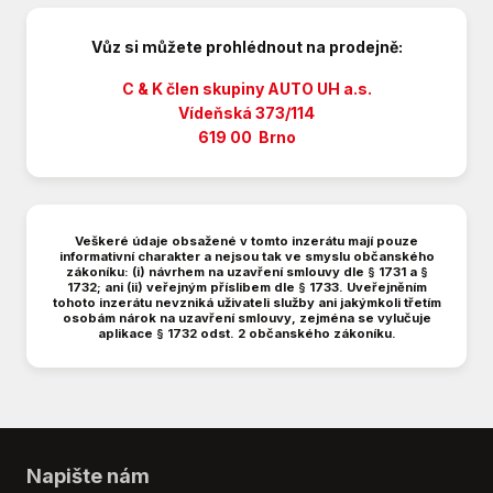
Digitální příjem rádia (DAB)
Dotykové ovládání palubního počítače
Vůz si můžete prohlédnout na prodejně:
Dvouzónová klimatizace
El. okna
C & K člen skupiny AUTO UH a.s.
El. seřiditelná sedadla
Vídeňská 373/114
619 00 Brno
El. sklopná zrcátka
El. zrcátka
Elektronická ruční brzda
Hands free
Veškeré údaje obsažené v tomto inzerátu mají pouze
Hlasové ovládání palubního počítače
informativní charakter a nejsou tak ve smyslu občanského
zákoníku: (i) návrhem na uzavření smlouvy dle § 1731 a §
Hlídání jízdního pruhu
1732; ani (ii) veřejným příslibem dle § 1733. Uveřejněním
Hlídání mrtvého úhlu
tohoto inzerátu nevzniká uživateli služby ani jakýmkoli třetím
osobám nárok na uzavření smlouvy, zejména se vylučuje
Hlídání provozu při couvání (RCTA)
aplikace § 1732 odst. 2 občanského zákoníku.
Imobilizér
LED adaptivní světlomety
LED denní svícení
Litá kola
Mlhovky
Napište nám