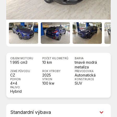
OBJEM MOTORU
POČET KILOMETRŮ
BARVA
1 995 cm3
10 km
tmavě modrá
metalíza
ZEMĚ PŮVODU
ROK VÝROBY
PŘEVODOVKA
CZ
2025
Automatická
POHON
VÝKON
KONSTRUKCE
4x4
100 kw
SUV
PALIVO
Hybrid
Standardní výbava