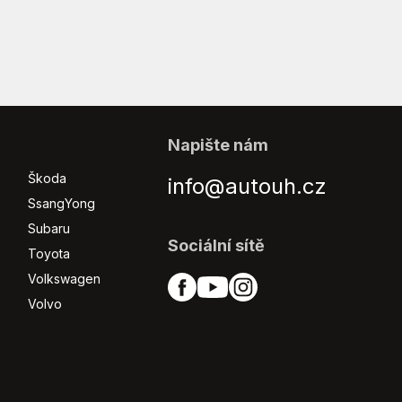
Napište nám
Škoda
info@autouh.cz
SsangYong
Subaru
Sociální sítě
Toyota
Volkswagen
Volvo