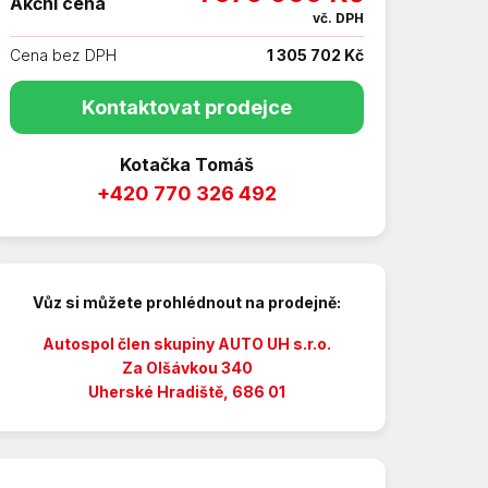
Akční cena
vč. DPH
Cena bez DPH
1 305 702 Kč
Kontaktovat prodejce
Kotačka Tomáš
+420 770 326 492
Vůz si můžete prohlédnout na prodejně:
Autospol člen skupiny AUTO UH s.r.o.
Za Olšávkou 340
Uherské Hradiště, 686 01