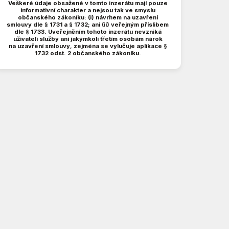
Veškeré údaje obsažené v tomto inzerátu mají pouze
informativní charakter a nejsou tak ve smyslu
občanského zákoníku: (i) návrhem na uzavření
smlouvy dle § 1731 a § 1732; ani (ii) veřejným příslibem
dle § 1733. Uveřejněním tohoto inzerátu nevzniká
uživateli služby ani jakýmkoli třetím osobám nárok
na uzavření smlouvy, zejména se vylučuje aplikace §
1732 odst. 2 občanského zákoníku.