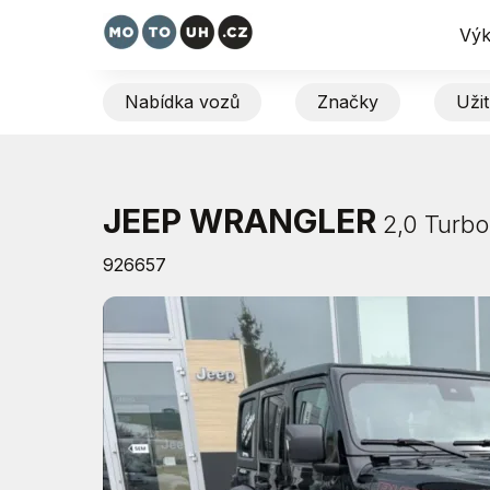
Výk
Nabídka vozů
Značky
Uži
JEEP WRANGLER
2,0 Turb
926657