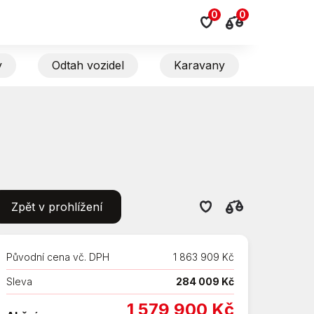
0
0
y
Odtah vozidel
Karavany
Zpět v prohlížení
Původní cena vč. DPH
1 863 909 Kč
Sleva
284 009 Kč
1 579 900 Kč