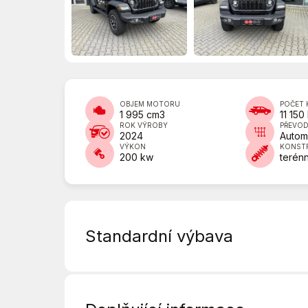
OBJEM MOTORU
POČET 
1 995 cm3
11 150
ROK VÝROBY
PŘEVO
2024
Autom
VÝKON
KONST
200 kw
terénn
Standardní výbava
6x airbag
ABS