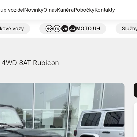
up vozidel
Novinky
O nás
Kariéra
Pobočky
Kontakty
tkové vozy
MOTO UH
Služb
o 4WD 8AT Rubicon