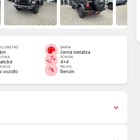
KILOMETRŮ
BARVA
 km
černá metalíza
DOVKA
POHON
atická
4x4
RUKCE
PALIVO
í vozidlo
Benzín
8 rychlostních stupňů
Adaptivní tempomat