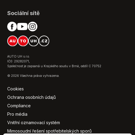
Hlídání jízdního pruhu
Hlídání mrtvého úhlu
Sociální sítě
Hlídání provozu při couvání (RCTA)
Imobilizér
Isofix
Kožená sedadla
LED denní svícení
LED matrixové světlomety
AUTO UH s.r.o.
Litá kola
IČ0: 29282071,
Společnost je zapsaná u Krajského soudu v Brně, oddíl C 70752
Multifunkční volant
© 2026 Všechna práva vyhrazena.
Nastavitelný volant
Nouzové brzdění (PEBS)
Cookies
Odvětrávaná sedadla
Ochrana osobních údajů
Palubní počítač
Compliance
Paměť nastavení sedadla řidiče
Pro média
Panoramatická střecha
Parkovací asistent
Vnitřní oznamovací systém
Parkovací kamera
Mimosoudní řešení spotřebitelských sporů