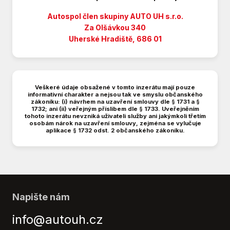
Bluetooth
Brzdový asistent
Autospol člen skupiny AUTO UH s.r.o.
Centrál dálkový
Za Olšávkou 340
Uherské Hradiště, 686 01
Centrální zamykání
Deaktivace airbagu spolujezdce
Denní svícení
Digitální příjem rádia (DAB)
Veškeré údaje obsažené v tomto inzerátu mají pouze
Digitální přístrojový štít
informativní charakter a nejsou tak ve smyslu občanského
zákoníku: (i) návrhem na uzavření smlouvy dle § 1731 a §
Dojezdové rezervní kolo
1732; ani (ii) veřejným příslibem dle § 1733. Uveřejněním
Dělená zadní sedadla
tohoto inzerátu nevzniká uživateli služby ani jakýmkoli třetím
osobám nárok na uzavření smlouvy, zejména se vylučuje
El. okna
aplikace § 1732 odst. 2 občanského zákoníku.
El. sklopná zrcátka
El. startér
El. víko zavazadlového prostoru
El. zrcátka
Elektronická ruční brzda
Napište nám
Hands free
info@autouh.cz
Head-up display