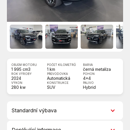
OBJEM MOTORU
POČET KILOMETRŮ
BARVA
1 995 cm3
1 km
černá metalíza
ROK VÝROBY
PŘEVODOVKA
POHON
2024
Automatická
4x4
VÝKON
KONSTRUKCE
PALIVO
280 kw
SUV
Hybrid
Standardní výbava
360° monitorovací systém (AVM)
Doplňující informace