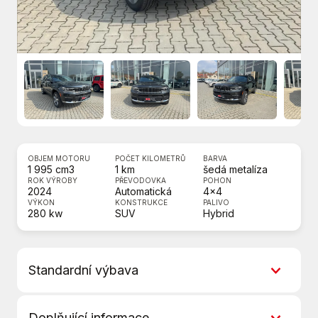
OBJEM MOTORU
POČET KILOMETRŮ
BARVA
1 995 cm3
1 km
šedá metalíza
ROK VÝROBY
PŘEVODOVKA
POHON
2024
Automatická
4x4
VÝKON
KONSTRUKCE
PALIVO
280 kw
SUV
Hybrid
Standardní výbava
8 rychlostních stupňů
Doplňující informace