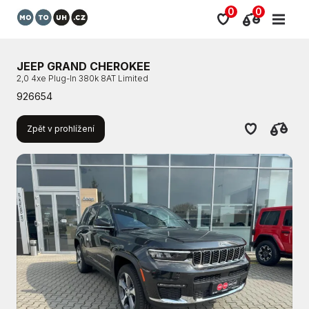
0
0
JEEP GRAND CHEROKEE
2,0 4xe Plug-In 380k 8AT Limited
926654
Zpět v prohlížení