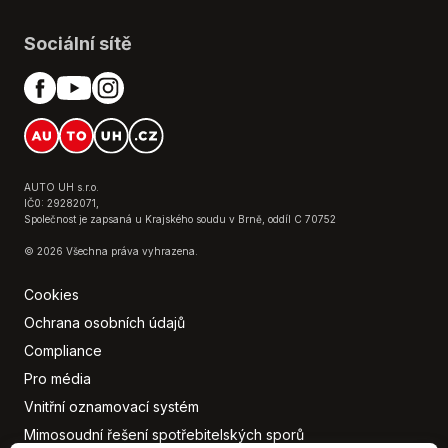
Nastavitelný volant
Nouzové brzdění (PEBS)
Sociální sítě
Palubní počítač
Paměť nastavení sedadla řidiče
Parkovací kamera
Parkovací senzory přední
Parkovací senzory zadní
Plní 'EURO VI'
AUTO UH s.r.o.
Podélný posuv sedadel
IČ0: 29282071,
Společnost je zapsaná u Krajského soudu v Brně, oddíl C 70752
Pohon 4x4
© 2026 Všechna práva vyhrazena.
Polohovací sedadla
Posilovač řízení
Cookies
Protiprokluzový systém kol (ASR)
Ochrana osobních údajů
Přední světla LED
Compliance
Regulace rychlosti při jízdě ze svahu
Pro média
Senzor stěračů
Senzor světel
Vnitřní oznamovací systém
Senzor tlaku v pneumatikách
Mimosoudní řešení spotřebitelských sporů