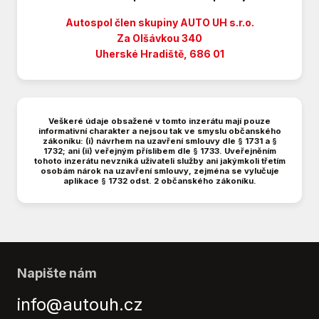
Denní svícení
Digitální příjem rádia (DAB)
Autospol člen skupiny AUTO UH s.r.o.
Digitální přístrojový štít
Za Olšávkou 340
Uherské Hradiště, 686 01
Dojezdové rezervní kolo
Dvouzónová klimatizace
Dělená zadní sedadla
El. okna
Veškeré údaje obsažené v tomto inzerátu mají pouze
El. sklopná zrcátka
informativní charakter a nejsou tak ve smyslu občanského
zákoníku: (i) návrhem na uzavření smlouvy dle § 1731 a §
El. víko zavazadlového prostoru
1732; ani (ii) veřejným příslibem dle § 1733. Uveřejněním
El. zrcátka
tohoto inzerátu nevzniká uživateli služby ani jakýmkoli třetím
osobám nárok na uzavření smlouvy, zejména se vylučuje
Hands free
aplikace § 1732 odst. 2 občanského zákoníku.
Hlídání jízdního pruhu
Hlídání mrtvého úhlu
Isofix
Kožená sedadla
LED denní svícení
Napište nám
Litá kola
info@autouh.cz
Multifunkční volant