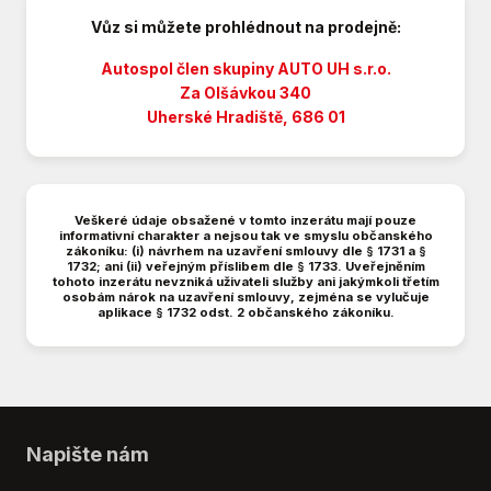
Cena je platná při nákupu vozidla na IČ
Palubní počítač
10973
Vůz si můžete prohlédnout na prodejně:
Parkovací senzory zadní
Plnohodnotné rezervní kolo
Autospol člen skupiny AUTO UH s.r.o.
Plní 'EURO VI'
Za Olšávkou 340
Uherské Hradiště, 686 01
Posilovač řízení
Protiprokluzový systém kol (ASR)
Přední pohon
Repro
Veškeré údaje obsažené v tomto inzerátu mají pouze
Senzor tlaku v pneumatikách
informativní charakter a nejsou tak ve smyslu občanského
zákoníku: (i) návrhem na uzavření smlouvy dle § 1731 a §
Stabilizace podvozku (ESP)
1732; ani (ii) veřejným příslibem dle § 1733. Uveřejněním
Tažné zařízení
tohoto inzerátu nevzniká uživateli služby ani jakýmkoli třetím
osobám nárok na uzavření smlouvy, zejména se vylučuje
Tempomat
aplikace § 1732 odst. 2 občanského zákoníku.
USB
Venkovní teploměr
Vyhřívaná zrcátka
Výsuvné opěrky hlav
Výškově nastavitelné sedadlo řidiče
Napište nám
Záruka