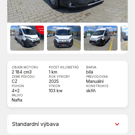
OBJEM MOTORU
POČET KILOMETRŮ
BARVA
2 184 cm3
1 km
bílá
ZEMĚ PŮVODU
ROK VÝROBY
PŘEVODOVKA
CZ
2025
Manuální
POHON
VÝKON
KONSTRUKCE
4x2
103 kw
skříň
PALIVO
Nafta
Standardní výbava