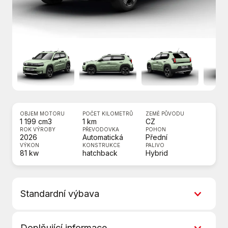
OBJEM MOTORU
POČET KILOMETRŮ
ZEMĚ PŮVODU
1 199 cm3
1 km
CZ
ROK VÝROBY
PŘEVODOVKA
POHON
2026
Automatická
Přední
VÝKON
KONSTRUKCE
PALIVO
81 kw
hatchback
Hybrid
Standardní výbava
6 rychlostních stupňů
Doplňující informace