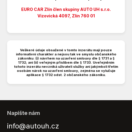
Brzdový asistent
Centrál dálkový
EURO CAR Zlín člen skupiny AUTO UH s.r.o.
Centrální zamykání
Vizovická 4097, Zlín 760 01
Denní svícení
Digitální příjem rádia (DAB)
Digitální přístrojová deska
Digitální přístrojový štít
Veškeré údaje obsažené v tomto inzerátu mají pouze
Dotykové ovládání palubního počítače
informativní charakter a nejsou tak ve smyslu občanského
zákoníku: (i) návrhem na uzavření smlouvy dle § 1731 a §
Dvouzónová klimatizace
1732; ani (ii) veřejným příslibem dle § 1733. Uveřejněním
Dělená zadní sedadla
tohoto inzerátu nevzniká uživateli služby ani jakýmkoli třetím
osobám nárok na uzavření smlouvy, zejména se vylučuje
El. okna
aplikace § 1732 odst. 2 občanského zákoníku.
El. zrcátka
Elektronická ruční brzda
Hands free
Hlasové ovládání palubního počítače
Hlídání jízdního pruhu
Napište nám
Imobilizér
info@autouh.cz
Indikátor parkování