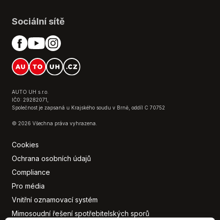
Klimatizace
Kontrola tlaku v pneu
Sociální sítě
LED adaptivní světlomety
LED denní svícení
Litá kola
Loketní opěrka přední
Multifunkční volant
Nastavitelný volant
AUTO UH s.r.o.
Nouzové brzdění (PEBS)
IČ0: 29282071,
Společnost je zapsaná u Krajského soudu v Brně, oddíl C 70752
Originální autorádio
© 2026 Všechna práva vyhrazena.
Palubní počítač
Parkovací kamera
Cookies
Parkovací senzory přední
Ochrana osobních údajů
Parkovací senzory zadní
Compliance
Plní 'EURO VI'
Pro média
Polohovací sedadla
Protiprokluzový systém kol (ASR)
Vnitřní oznamovací systém
Přední pohon
Mimosoudní řešení spotřebitelských sporů