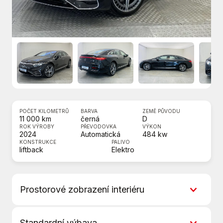
POČET KILOMETRŮ
BARVA
ZEMĚ PŮVODU
11 000 km
černá
D
ROK VÝROBY
PŘEVODOVKA
VÝKON
2024
Automatická
484 kw
KONSTRUKCE
PALIVO
liftback
Elektro
Prostorové zobrazení interiéru
Standardní výbava