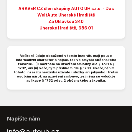
Bezklíčové odemykání
ARAVER CZ člen skupiny AUTO UH s.r.o. - Das
Bezklíčové startování
WeltAuto
Uherské Hradiště
Bluetooth
Za Olšávkou 340
Brzdový asistent
Uherské Hradiště, 686 01
Centrál dálkový
Centrální zamykání
Deaktivace airbagu spolujezdce
Veškeré údaje obsažené v tomto inzerátu mají pouze
Denní svícení
informativní charakter a nejsou tak ve smyslu občanského
zákoníku: (i) návrhem na uzavření smlouvy dle § 1731 a §
Digitální příjem rádia (DAB)
1732; ani (ii) veřejným příslibem dle § 1733. Uveřejněním
Digitální přístrojová deska
tohoto inzerátu nevzniká uživateli služby ani jakýmkoli třetím
osobám nárok na uzavření smlouvy, zejména se vylučuje
Digitální přístrojový štít
aplikace § 1732 odst. 2 občanského zákoníku.
Dotykové ovládání palubního počítače
Dělená zadní sedadla
El. okna
El. seřiditelná sedadla
El. sklopná zrcátka
Napište nám
El. víko zavazadlového prostoru
info@autouh.cz
El. zrcátka