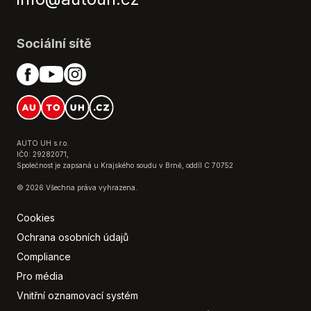
Elektronická ruční brzda
Hands free
Sociální sítě
Head-up display
Hlasové ovládání palubního počítače
Hlídání jízdního pruhu
Hlídání mrtvého úhlu
Hlídání provozu při couvání (RCTA)
Imobilizér
AUTO UH s.r.o.
Isofix
IČ0: 29282071,
Společnost je zapsaná u Krajského soudu v Brně, oddíl C 70752
Klimatizace
Klimatizovaná přihrádka
© 2026 Všechna práva vyhrazena.
Kožená sedadla
Cookies
Kožené čalounění
Ochrana osobních údajů
LED adaptivní světlomety
Compliance
LED denní svícení
LED matrixové světlomety
Pro média
Litá kola
Vnitřní oznamovací systém
Malý kožený paket