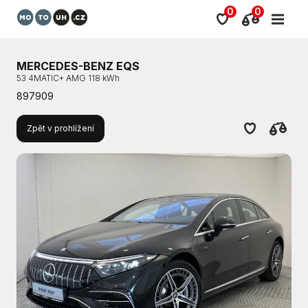
0
0
MERCEDES-BENZ EQS
53 4MATIC+ AMG 118 kWh
897909
Zpět v prohlížení