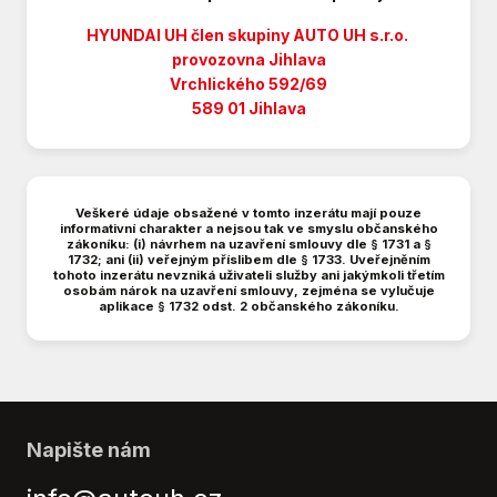
LED denní svícení
Litá kola
HYUNDAI UH člen skupiny AUTO UH s.r.o.
Manuální převodovka
provozovna Jihlava
Vrchlického 592/69
Mlhovky
589 01 Jihlava
Multifunkční volant
Nastavitelný volant
Originál autorádio
Palubní počítač
Veškeré údaje obsažené v tomto inzerátu mají pouze
Parkovací kamera
informativní charakter a nejsou tak ve smyslu občanského
zákoníku: (i) návrhem na uzavření smlouvy dle § 1731 a §
Parkovací senzory zadní
1732; ani (ii) veřejným příslibem dle § 1733. Uveřejněním
tohoto inzerátu nevzniká uživateli služby ani jakýmkoli třetím
Pevná střecha
osobám nárok na uzavření smlouvy, zejména se vylučuje
Plní 'EURO VI'
aplikace § 1732 odst. 2 občanského zákoníku.
Pohon 4x2
Repro
Rádio
Satelitní navigace
Tempomat
Napište nám
USB