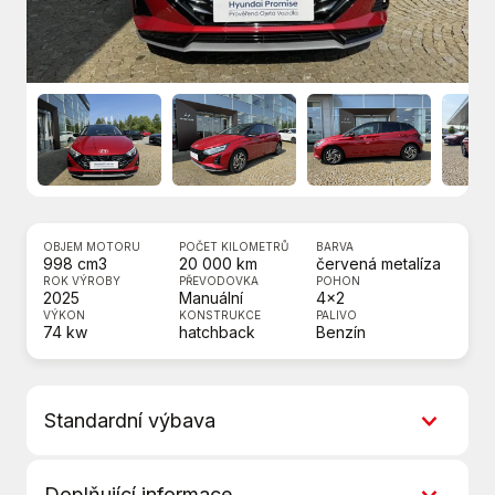
OBJEM MOTORU
POČET KILOMETRŮ
BARVA
998 cm3
20 000 km
červená metalíza
ROK VÝROBY
PŘEVODOVKA
POHON
2025
Manuální
4x2
VÝKON
KONSTRUKCE
PALIVO
74 kw
hatchback
Benzín
Standardní výbava
5 rychlostních stupňů
Doplňující informace