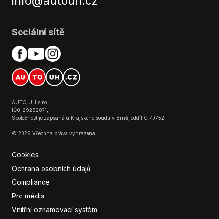
info@autouh.cz
Venkovní teploměr
Vyhřívaná sedadla
Vyhřívaný volant
Sociální sítě
Výškově nastavitelné sedadlo řidiče
Zadní stěrač
Zadní světla LED
AUTO UH s.r.o.
IČ0: 29282071,
Společnost je zapsaná u Krajského soudu v Brně, oddíl C 70752
© 2026 Všechna práva vyhrazena.
Cookies
Ochrana osobních údajů
Compliance
Pro média
Vnitřní oznamovací systém