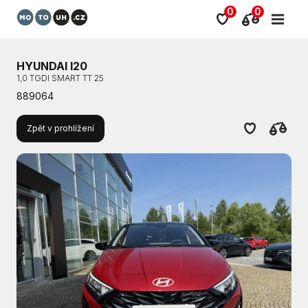
0
0
HYUNDAI I20
1,0 TGDI SMART TT 25
889064
Zpět v prohlížení