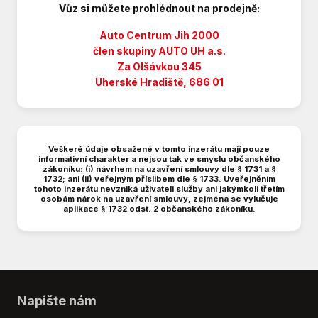
Vůz si můžete prohlédnout na prodejně:
Isofix
Kožený volant
Auto Centrum Jih 2000
Manuální převodovka
člen skupiny AUTO UH a.s.
Za Olšávkou 345
Nastavitelný volant
Uherské Hradiště, 686 01
Palubní počítač
Parkovací kamera
Parkovací senzor
Poloautomatická ruční brzda
Veškeré údaje obsažené v tomto inzerátu mají pouze
Posuvná zadní sedadla
informativní charakter a nejsou tak ve smyslu občanského
zákoníku: (i) návrhem na uzavření smlouvy dle § 1731 a §
Tempomat s omezovačem rychlosti
1732; ani (ii) veřejným příslibem dle § 1733. Uveřejněním
tohoto inzerátu nevzniká uživateli služby ani jakýmkoli třetím
Tónovaná skla
osobám nárok na uzavření smlouvy, zejména se vylučuje
USB
aplikace § 1732 odst. 2 občanského zákoníku.
Vyhřívaná sedadla
Vyhřívaná zrcátka
Zadní parkovací senzory
Napište nám