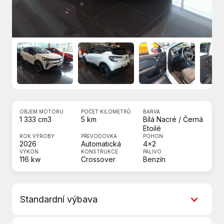
OBJEM MOTORU
POČET KILOMETRŮ
BARVA
1 333 cm3
5 km
Bílá Nacré / Černá
Etoilé
ROK VÝROBY
PŘEVODOVKA
POHON
2026
Automatická
4x2
VÝKON
KONSTRUKCE
PALIVO
116 kw
Crossover
Benzín
Standardní výbava
4x airbag