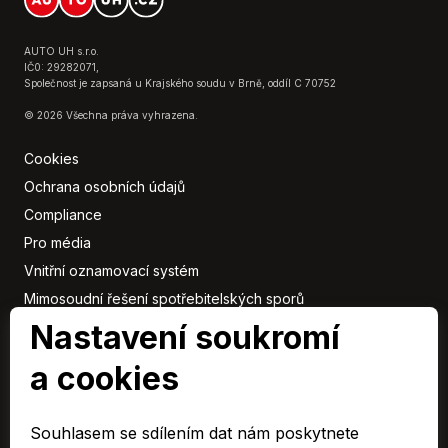
AUTO UH s.r.o.
IČ0: 29282071,
Společnost je zapsaná u Krajského soudu v Brně, oddíl C 70752
© 2026 Všechna práva vyhrazena.
Cookies
Ochrana osobních údajů
Compliance
Pro média
Vnitřní oznamovací systém
Mimosoudní řešení spotřebitelských sporů
Sbírka listin
Nastavení soukromí
a cookies
Členové
skupiny
Souhlasem se sdílením dat nám poskytnete
ARAVER CZ člen skupiny AUTO UH s.r.o.