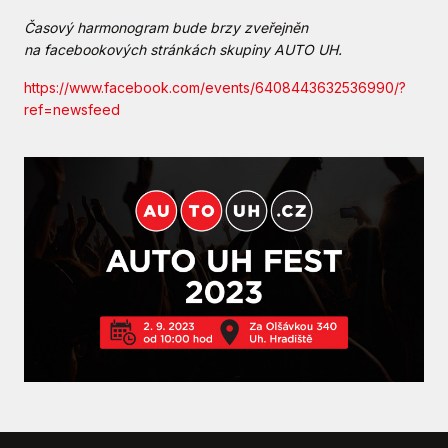
Časový harmonogram bude brzy zveřejněn
na facebookových stránkách skupiny AUTO UH.
https://www.facebook.com/events/6408443632536990/?
ref=newsfeed