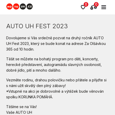
0
0
AUTO UH FEST 2023
Dovolujeme si Vás srdečně pozvat na druhý ročník AUTO
UH Fest 2023, který se bude konat na adrese Za Olšávkou
365 od 10 hodin.
Těšit se můžete na bohatý program pro děti, koncerty,
herecké představení, autogramiádu slavných osobností,
dobré jídlo, pití a mnoho dalšího.
Vezměte rodinu, drahou polovičku nebo přátele a přijďte si
s námi užít skvělý den plný zábavy!
*Vstupné na akci je dobrovolné a výtěžek bude věnován
spolku KORUNKA POMÁHÁ.
Těšíme se na Vás!
Vaše AUTO UH