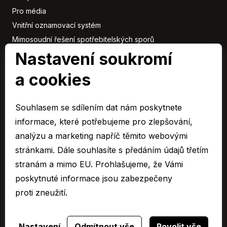
Pro média
Vnitřní oznamovací systém
Mimosoudní řešení spotřebitelských sporů
Nastavení soukromí
Sbírka listin
a cookies
Členové
skupiny
Souhlasem se sdílením dat nám poskytnete
ARAVER CZ člen skupiny AUTO UH s.r.o.
informace, které potřebujeme pro zlepšování,
EURO CAR Zlín člen skupiny AUTO UH s.r.o.
analýzu a marketing napříč těmito webovými
C&K člen skupiny AUTO UH a.s.
stránkami. Dále souhlasíte s předáním údajů třetím
AUTO JIHLAVA člen skupiny AUTO UH s.r.o.
stranám a mimo EU. Prohlašujeme, že Vámi
Autospol člen skupiny AUTO UH s.r.o.
poskytnuté informace jsou zabezpečeny
Autospol Chery
proti zneužití.
Více …
Nastavení
Odmítnout vše
Povolit vše