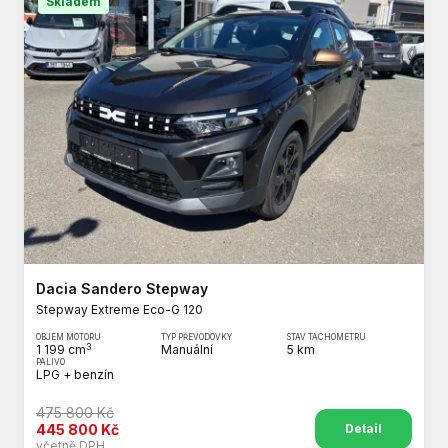
Skladem
Dacia Sandero Stepway
Stepway Extreme Eco-G 120
OBJEM MOTORU
TYP PŘEVODOVKY
STAV TACHOMETRU
3
1 199 cm
Manuální
5 km
PALIVO
LPG + benzín
475 800 Kč
Detail
445 800 Kč
včetně DPH