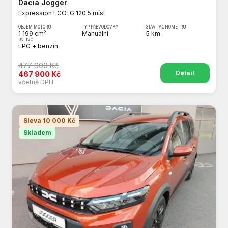
Dacia Jogger
Expression ECO-G 120 5.míst
OBJEM MOTORU
TYP PŘEVODOVKY
STAV TACHOMETRU
3
1 199 cm
Manuální
5 km
PALIVO
LPG + benzín
477 900 Kč
Detail
467 900 Kč
včetně DPH
Sleva 10 000 Kč
Skladem