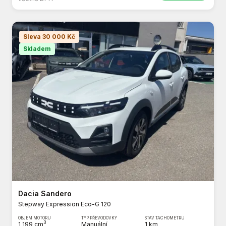
Sleva 30 000 Kč
Skladem
Dacia Sandero
Stepway Expression Eco-G 120
OBJEM MOTORU
TYP PŘEVODOVKY
STAV TACHOMETRU
3
1 199 cm
Manuální
1 km