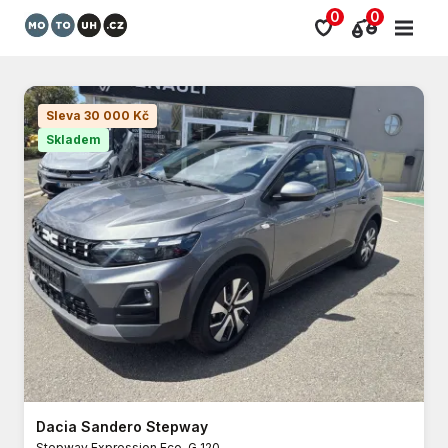
0
0
Sleva 30 000 Kč
Skladem
Dacia Sandero Stepway
Stepway Expression Eco-G 120