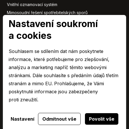
Vnitřní oznamovací systém
Mimosoudní řešení spotřebitelských sporů
Sbírka listin
Nastavení soukromí
a cookies
Členové
skupiny
Souhlasem se sdílením dat nám poskytnete
ARAVER CZ člen skupiny AUTO UH s.r.o.
informace, které potřebujeme pro zlepšování,
EURO CAR Zlín člen skupiny AUTO UH s.r.o.
analýzu a marketing napříč těmito webovými
C&K člen skupiny AUTO UH a.s.
stránkami. Dále souhlasíte s předáním údajů třetím
AUTO JIHLAVA člen skupiny AUTO UH s.r.o.
stranám a mimo EU. Prohlašujeme, že Vámi
Autospol člen skupiny AUTO UH s.r.o.
poskytnuté informace jsou zabezpečeny
Autospol Chery
proti zneužití.
Více …
Nastavení
Odmítnout vše
Povolit vše
Zobrazit filtr