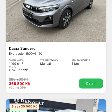
Dacia Sandero
Expression ECO-G 120
OBJEM MOTORU
TYP PŘEVODOVKY
STAV TACHOMETRU
3
1 199 cm
Manuální
5 km
PALIVO
LPG + benzín
399 800 Kč
Detail
369 800 Kč
včetně DPH
Sleva 30 000 Kč