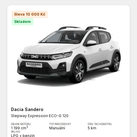
Sleva 10 000 Kč
Skladem
Dacia Sandero
Stepway Expression ECO-G 120
OBJEM MOTORU
TYP PŘEVODOVKY
STAV TACHOMETRU
3
1 199 cm
Manuální
5 km
PALIVO
LPG + benzín