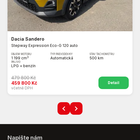
Dacia Sandero
Stepway Expression Eco-G 120 auto
OBJEM MOTORU
TYP PŘEVODOVKY
STAV TACHOMETRU
3
1 199 cm
Automatická
500 km
PALIVO
LPG + benzín
479 800 Kč
Detail
459 800 Kč
včetně DPH
Napište nám