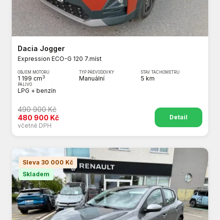
Dacia Jogger
Expression ECO-G 120 7.míst
OBJEM MOTORU
TYP PŘEVODOVKY
STAV TACHOMETRU
3
1 199 cm
Manuální
5 km
PALIVO
LPG + benzín
490 900 Kč
Detail
480 900 Kč
včetně DPH
Sleva 30 000 Kč
Skladem