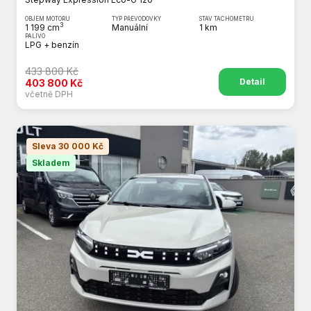
OBJEM MOTORU
TYP PŘEVODOVKY
STAV TACHOMETRU
3
1 199 cm
Manuální
1 km
PALIVO
LPG + benzín
433 800 Kč
Detail
403 800 Kč
včetně DPH
Sleva 30 000 Kč
Skladem