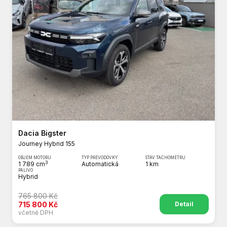
Dacia Bigster
Journey Hybrid 155
OBJEM MOTORU
TYP PŘEVODOVKY
STAV TACHOMETRU
3
1 789 cm
Automatická
1 km
PALIVO
Hybrid
765 800 Kč
Detail
715 800 Kč
včetně DPH