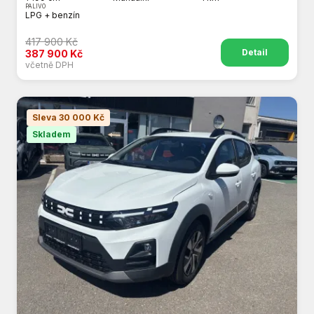
PALIVO
LPG + benzín
417 900 Kč
Detail
387 900 Kč
včetně DPH
Sleva 30 000 Kč
Skladem