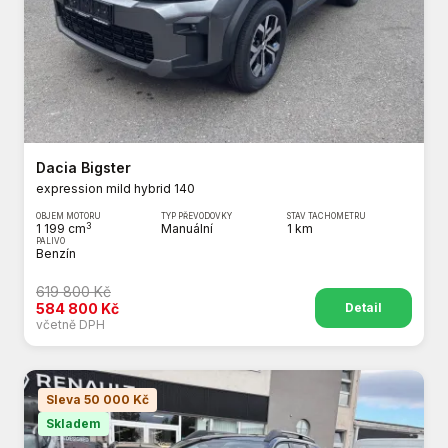
Dacia Bigster
expression mild hybrid 140
OBJEM MOTORU
TYP PŘEVODOVKY
STAV TACHOMETRU
3
1 199 cm
Manuální
1 km
PALIVO
Benzín
619 800 Kč
Detail
584 800 Kč
včetně DPH
Sleva 50 000 Kč
Skladem