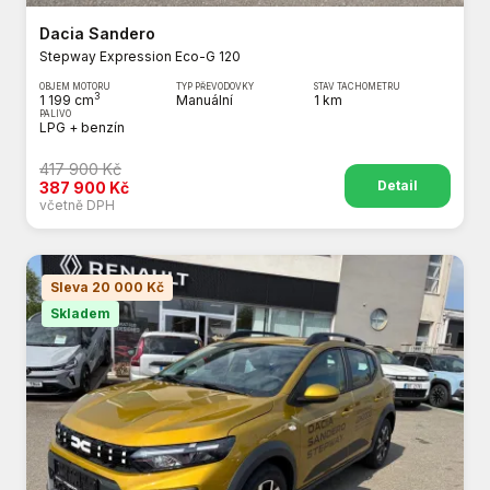
Dacia Sandero
Stepway Expression Eco-G 120
OBJEM MOTORU
TYP PŘEVODOVKY
STAV TACHOMETRU
3
1 199 cm
Manuální
1 km
PALIVO
LPG + benzín
417 900 Kč
Detail
387 900 Kč
včetně DPH
Sleva 20 000 Kč
Skladem